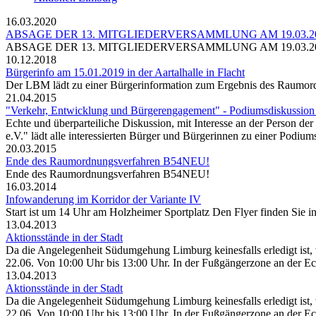
16.03.2020
ABSAGE DER 13. MITGLIEDERVERSAMMLUNG AM 19.03.2
ABSAGE DER 13. MITGLIEDERVERSAMMLUNG AM 19.03.2
10.12.2018
Bürgerinfo am 15.01.2019 in der Aartalhalle in Flacht
Der LBM lädt zu einer Bürgerinformation zum Ergebnis des Raumor
21.04.2015
"Verkehr, Entwicklung und Bürgerengagement" - Podiumsdiskussion 
Echte und überparteiliche Diskussion, mit Interesse an der Person d
e.V." lädt alle interessierten Bürger und Bürgerinnen zu einer Podiu
20.03.2015
Ende des Raumordnungsverfahren B54NEU!
Ende des Raumordnungsverfahren B54NEU!
16.03.2014
Infowanderung im Korridor der Variante IV
Start ist um 14 Uhr am Holzheimer Sportplatz Den Flyer finden Sie 
13.04.2013
Aktionsstände in der Stadt
Da die Angelegenheit Südumgehung Limburg keinesfalls erledigt ist, 
22.06. Von 10:00 Uhr bis 13:00 Uhr. In der Fußgängerzone an der E
13.04.2013
Aktionsstände in der Stadt
Da die Angelegenheit Südumgehung Limburg keinesfalls erledigt ist, 
22.06. Von 10:00 Uhr bis 13:00 Uhr. In der Fußgängerzone an der E