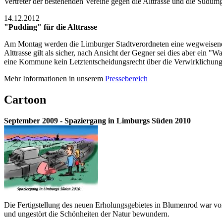
Vertreter der bestehenden Vereine gegen die Alttrasse und die Süd
14.12.2012
"Pudding" für die Alttrasse
Am Montag werden die Limburger Stadtverordneten eine wegweisende E
Alttrasse gilt als sicher, nach Ansicht der Gegner sei dies aber ei
eine Kommune kein Letztentscheidungsrecht über die Verwirklichung ei
Mehr Informationen in unserem
Pressebereich
Cartoon
September 2009 - Spaziergang in Limburgs Süden 2010
Die Fertigstellung des neuen Erholungsgebietes in Blumenrod war von
und ungestört die Schönheiten der Natur bewundern.