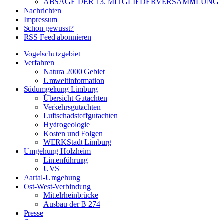
ABSAGE DER 13. MITGLIEDERVERSAMMLUNG A
Nachrichten
Impressum
Schon gewusst?
RSS Feed abonnieren
Vogelschutzgebiet
Verfahren
Natura 2000 Gebiet
Umweltinformation
Südumgehung Limburg
Übersicht Gutachten
Verkehrsgutachten
Luftschadstoffgutachten
Hydrogeologie
Kosten und Folgen
WERKStadt Limburg
Umgehung Holzheim
Linienführung
UVS
Aartal-Umgehung
Ost-West-Verbindung
Mittelrheinbrücke
Ausbau der B 274
Presse