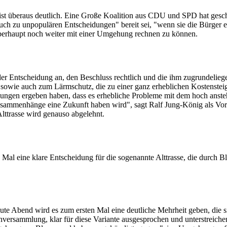
 ist überaus deutlich. Eine Große Koalition aus CDU und SPD hat gesc
uch zu unpopulären Entscheidungen" bereit sei, "wenn sie die Bürger en
 überhaupt noch weiter mit einer Umgehung rechnen zu können.
er Entscheidung an, den Beschluss rechtlich und die ihm zugrundeliege
owie auch zum Lärmschutz, die zu einer ganz erheblichen Kostensteig
ungen ergeben haben, dass es erhebliche Probleme mit dem hoch anst
Zusammenhänge eine Zukunft haben wird", sagt Ralf Jung-König als V
lttrasse wird genauso abgelehnt.
te Mal eine klare Entscheidung für die sogenannte Alttrasse, die durch 
ute Abend wird es zum ersten Mal eine deutliche Mehrheit geben, die sic
versammlung, klar für diese Variante ausgesprochen und unterstreiche