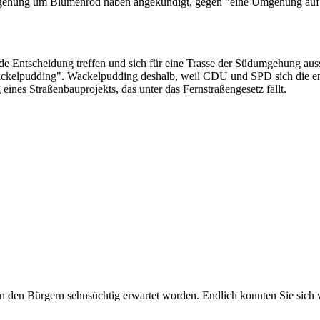
umgehung um Blumenrod haben angekündigt, gegen "eine Umgehung auf 
ntscheidung treffen und sich für eine Trasse der Südumgehung ausspr
n "Wackelpudding". Wackelpudding deshalb, weil CDU und SPD sich die e
nes Straßenbauprojekts, das unter das Fernstraßengesetz fällt.
 den Bürgern sehnsüchtig erwartet worden. Endlich konnten Sie sich w