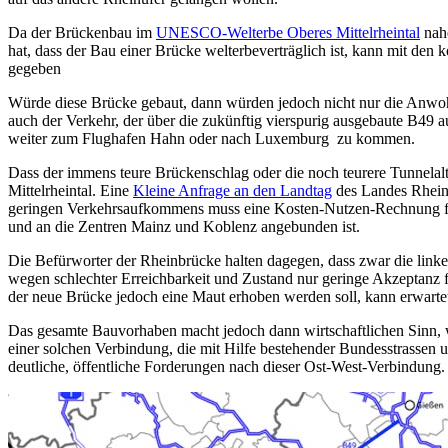
Da der Brückenbau im
UNESCO-Welterbe Oberes Mittelrheintal
nah
hat, dass der Bau einer Brücke welterbeverträglich ist, kann mit d
gegeben
Würde diese Brücke gebaut, dann würden jedoch nicht nur die Anwohn
auch der Verkehr, der über die zukünftig vierspurig ausgebaute B4
weiter zum Flughafen Hahn oder nach Luxemburg zu kommen.
Dass der immens teure Brückenschlag oder die noch teurere Tunnelalte
Mittelrheintal. Eine
Kleine Anfrage an den Landtag
des Landes Rheinl
geringen Verkehrsaufkommens muss eine Kosten-Nutzen-Rechnung für 
und an die Zentren Mainz und Koblenz angebunden ist.
Die Befürworter der Rheinbrücke halten dagegen, dass zwar die linke R
wegen schlechter Erreichbarkeit und Zustand nur geringe Akzeptanz f
der neue Brücke jedoch eine Maut erhoben werden soll, kann erwartet
Das gesamte Bauvorhaben macht jedoch dann wirtschaftlichen Sinn, 
einer solchen Verbindung, die mit Hilfe bestehender Bundesstrassen 
deutliche, öffentliche Forderungen nach dieser Ost-West-Verbindung.