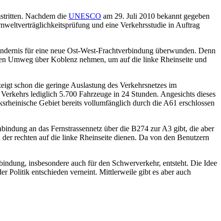
mstritten. Nachdem die
UNESCO
am 29. Juli 2010 bekannt gegeben
weltverträglichkeitsprüfung und eine Verkehrsstudie in Auftrag
Hindernis für eine neue Ost-West-Frachtverbindung überwunden. Denn
 den Umweg über Koblenz nehmen, um auf die linke Rheinseite und
zeigt schon die geringe Auslastung des Verkehrsnetzes im
erkehrs lediglich 5.700 Fahrzeuge in 24 Stunden. Angesichts dieses
rheinische Gebiet bereits vollumfänglich durch die A61 erschlossen
Anbindung an das Fernstrassennetz über die B274 zur A3 gibt, die aber
der rechten auf die linke Rheinseite dienen. Da von den Benutzern
ndung, insbesondere auch für den Schwerverkehr, entsteht. Die Idee
Politik entschieden verneint. Mittlerweile gibt es aber auch