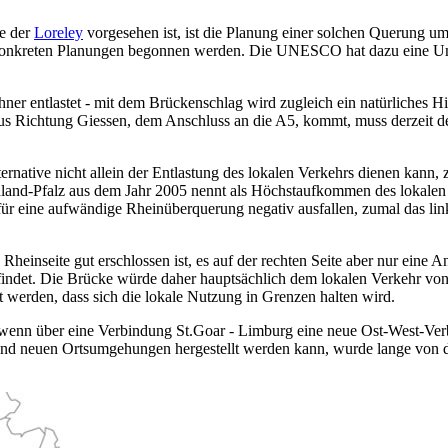
e der
Loreley
vorgesehen ist, ist die Planung einer solchen Querung u
en konkreten Planungen begonnen werden. Die UNESCO hat dazu eine Um
er entlastet - mit dem Brückenschlag wird zugleich ein natürliches 
9 aus Richtung Giessen, dem Anschluss an die A5, kommt, muss derzeit
rnative nicht allein der Entlastung des lokalen Verkehrs dienen kann, 
and-Pfalz aus dem Jahr 2005 nennt als Höchstaufkommen des lokalen V
eine aufwändige Rheinüberquerung negativ ausfallen, zumal das links
heinseite gut erschlossen ist, es auf der rechten Seite aber nur eine 
indet. Die Brücke würde daher hauptsächlich dem lokalen Verkehr von 
 werden, dass sich die lokale Nutzung in Grenzen halten wird.
wenn über eine Verbindung St.Goar - Limburg eine neue Ost-West-Verbi
und neuen Ortsumgehungen hergestellt werden kann, wurde lange von der 