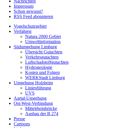
Nachrichten
Impressum
Schon gewusst?
RSS Feed abonnieren
Vogelschutzgebiet
Verfahren
Natura 2000 Gebiet
Umweltinformation
Südumgehung Limburg
Übersicht Gutachten
Verkehrsgutachten
Luftschadstoffgutachten
Hydrogeologie
Kosten und Folgen
WERKStadt Limburg
Umgehung Holzheim
Linienführung
UVS
Aartal-Umgehung
Ost-West-Verbindung
Mittelrheinbrücke
Ausbau der B 274
Presse
Cartoons