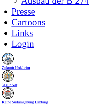
Ausbau der B 274
Presse
Cartoons
Links
Login
Zukunft Holzheim
Ja zur Aar
Keine Südumgehung Limburg