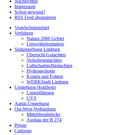
Nachrichten
Impressum
Schon gewusst?
RSS Feed abonnieren
Vogelschutzgebiet
Verfahren
Natura 2000 Gebiet
Umweltinformation
Südumgehung Limburg
Übersicht Gutachten
Verkehrsgutachten
Luftschadstoffgutachten
Hydrogeologie
Kosten und Folgen
WERKStadt Limburg
Umgehung Holzheim
Linienführung
UVS
Aartal-Umgehung
Ost-West-Verbindung
Mittelrheinbrücke
Ausbau der B 274
Presse
Cartoons