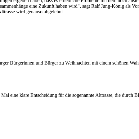
ungen ergeben haben, dass es erhebliche Probleme mit dem hoch anst
Zusammenhänge eine Zukunft haben wird", sagt Ralf Jung-König als V
lttrasse wird genauso abgelehnt.
urger Bürgerinnen und Bürger zu Weihnachten mit einem schönen Wahl
te Mal eine klare Entscheidung für die sogenannte Alttrasse, die durch 