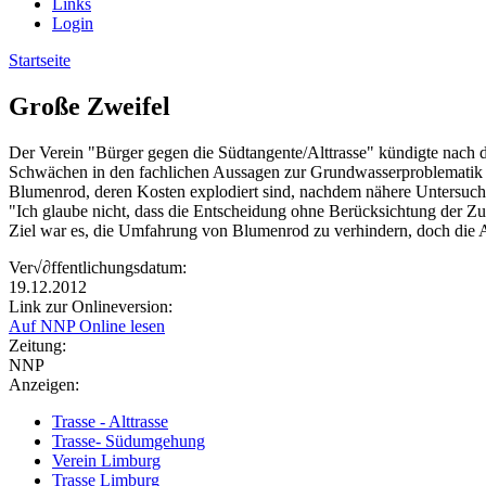
Links
Login
Startseite
Große Zweifel
Der Verein "Bürger gegen die Südtangente/Alttrasse" kündigte nach d
Schwächen in den fachlichen Aussagen zur Grundwasserproblematik s
Blumenrod, deren Kosten explodiert sind, nachdem nähere Untersuch
"Ich glaube nicht, dass die Entscheidung ohne Berücksichtung der 
Ziel war es, die Umfahrung von Blumenrod zu verhindern, doch die A
Ver√∂ffentlichungsdatum:
19.12.2012
Link zur Onlineversion:
Auf NNP Online lesen
Zeitung:
NNP
Anzeigen:
Trasse - Alttrasse
Trasse- Südumgehung
Verein Limburg
Trasse Limburg