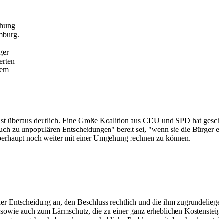
ehung
mburg.
ger
erten
dem
 ist überaus deutlich. Eine Große Koalition aus CDU und SPD hat gesc
uch zu unpopulären Entscheidungen" bereit sei, "wenn sie die Bürger en
 überhaupt noch weiter mit einer Umgehung rechnen zu können.
er Entscheidung an, den Beschluss rechtlich und die ihm zugrundeliege
owie auch zum Lärmschutz, die zu einer ganz erheblichen Kostensteig